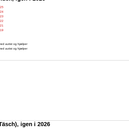
025
024
023
022
021
019
ed autist og hjælper
ed autist og hjælper
Täsch), igen i 2026