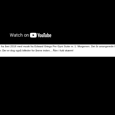
m
fra året 2016 med musik fra Edward Griegs Per Gynt Suite nr. 1: Morgenen. Det år arrangerede 
r. Der er dog også billeder for årene inden... Åbn i fuld skærm!