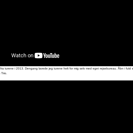
 fra turene i 2013. Dengang lavede jeg turene helt for mig selv med eget rejsebureau. Åbn i fuld
 Trio.