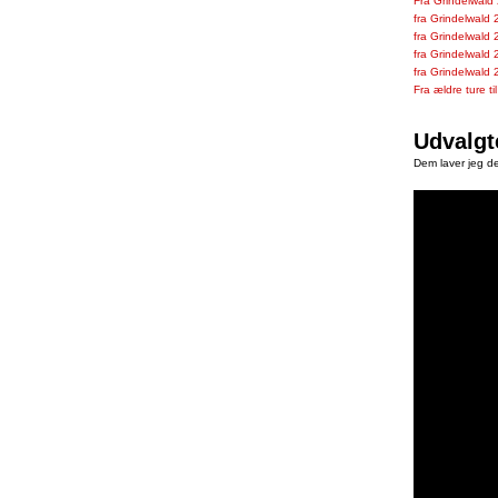
Fra Grindelwald
fra Grindelwald
fra Grindelwald
fra Grindelwald
fra Grindelwald
Fra ældre ture ti
Udvalgt
Dem laver jeg de