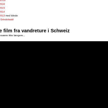
 2018
 2016
 2015
 2014
 2013
med blinde
l Grindelwald
e film fra vandreture i Schweiz
sværre ikke længere...