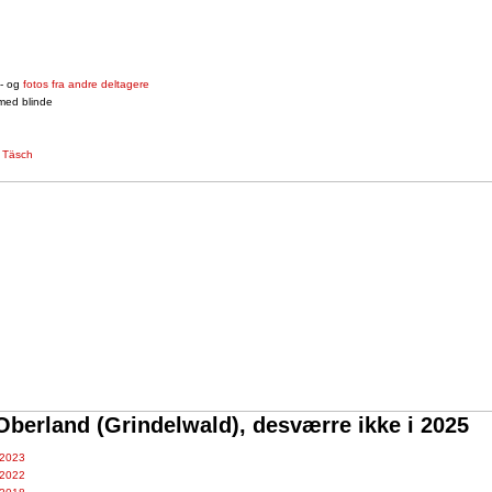
- og
fotos fra andre deltagere
ed blinde
l Täsch
Oberland (Grindelwald), desværre ikke i 2025
 2023
 2022