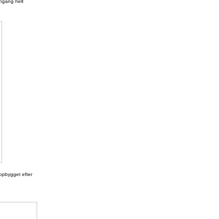
engang helt
nopbygget efter