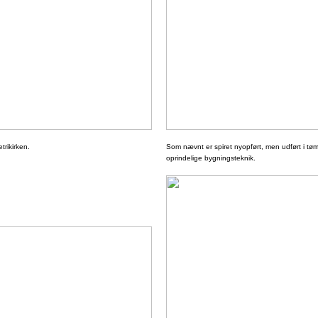
etrikirken.
Som nævnt er spiret nyopført, men udført i t
oprindelige bygningsteknik.