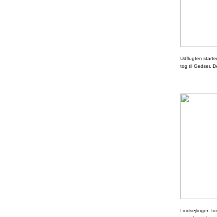
Udflugten start
tog til Gedser. D
I indsejlingen 