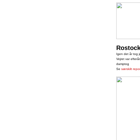
Rostock
Igen det år tog 
Vejret var efterå
damptog
Se
særskilt repor