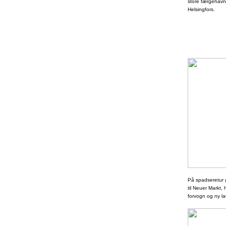
store færgehavn.
Helsingfors.
På spadseretur
til Neuer Markt,
forvogn og ny la