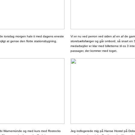
ede torsdag morgen halv ti med dagens eneste
Vi er nu ved perron ved siden af en af de gam
ejligt at gense den flotte stationsbygning.
storebæltsfærger og går ombord, så snart en 
medarbejder er klar med billetterne til os 3 int
passager, der kommer med toget.
forbi Warnemünde og med kurs mod Rostocks
Jeg indlogerede mig på Hanse Hostel på Dobe