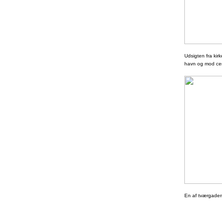
Udsigten fra ki
havn og mod centr
En af tværgader