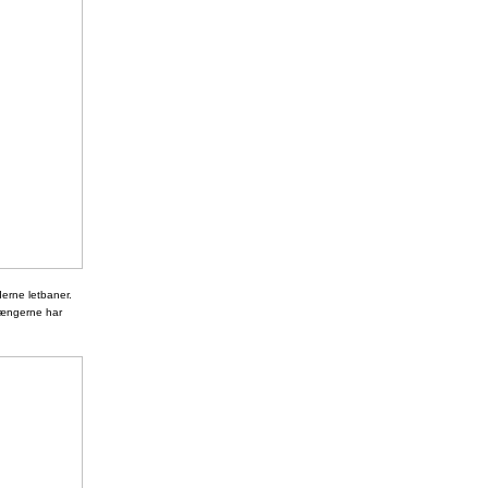
derne letbaner.
gængerne har