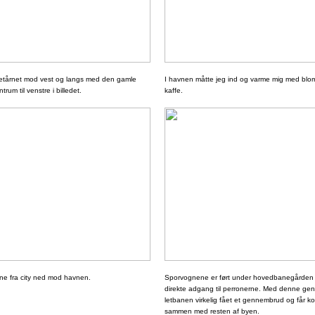
rketårnet mod vest og langs med den gamle
I havnen måtte jeg ind og varme mig med bl
um til venstre i billedet.
kaffe.
ne fra city ned mod havnen.
Sporvognene er ført under hovedbanegården 
direkte adgang til perronerne. Med denne ge
letbanen virkelig fået et gennembrud og får k
sammen med resten af byen.