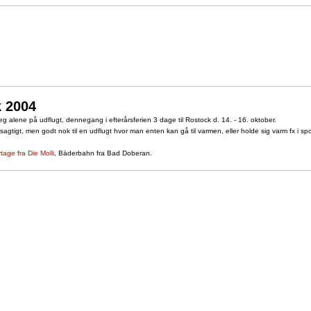
 2004
jeg alene på udflugt, dennegang i efterårsferien 3 dage til Rostock d. 14. - 16. oktober.
rsagtigt, men godt nok til en udflugt hvor man enten kan gå til varmen, eller holde sig varm fx i sp
tage fra Die Molli
, Bäderbahn fra Bad Doberan.