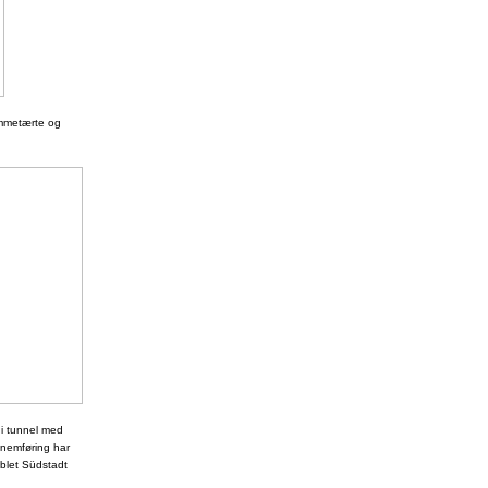
ommetærte og
i tunnel med
nnemføring har
oblet Südstadt