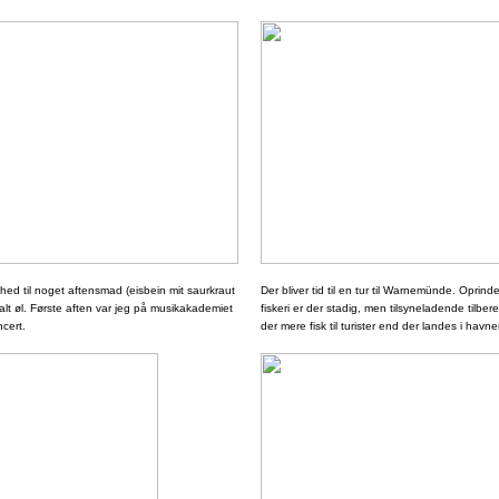
ghed til noget aftensmad (eisbein mit saurkraut
Der bliver tid til en tur til Warnemünde. Oprindel
alt øl. Første aften var jeg på musikakademiet
fiskeri er der stadig, men tilsyneladende tilbe
cert.
der mere fisk til turister end der landes i havnen