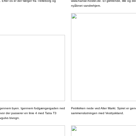
 Efter os er der færger fra Trelleborg og
www.hanse-hostel.de. Et glimrende, lille og d
nyåbnet vandrehjem.
 gennem byen. Igennem fodgængergaden ned
Petrikirken nede ved Alter Markt. Spiret er ge
 hvor der passerer en linie 4 med Tatra T3
sammenslutningen med Vesttyskland.
vgulvs bivogn.