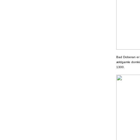
Bad Doberan er -
ældgamle domkirk
1300.