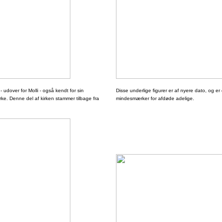
 udover for Molli - også kendt for sin
Disse underlige figurer er af nyere dato, og er
e. Denne del af kirken stammer tilbage fra
mindesmærker for afdøde adelige.