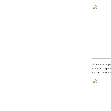
Så blev der lejli
und senf) og lok
og høre violinkon