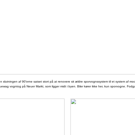
n slutningen af 90'erne satset stort på at renovere sit ældre sporvognssystem til et system af mo
uewag vogntog på Neuer Markt, som ligger midt i byen. Biler kører ikke her, kun sporvogne. Fod
.