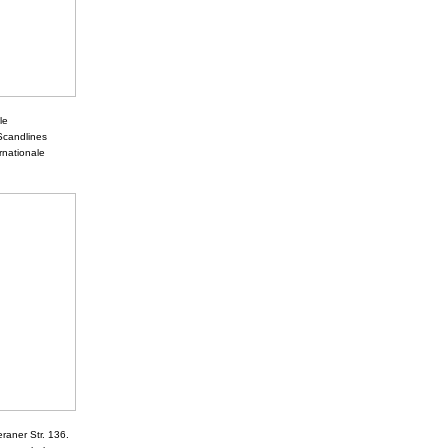
le
Scandlines
ernationale
raner Str. 136.